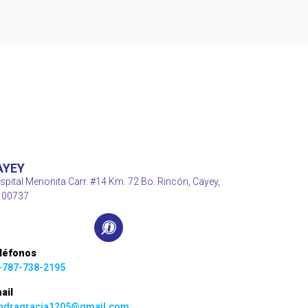
AYEY
spital Menonita Carr. #14 Km. 72 Bo. Rincón, Cayey,
 00737
léfonos
-787-738-2195
ail
ndragracia1205@gmail.com