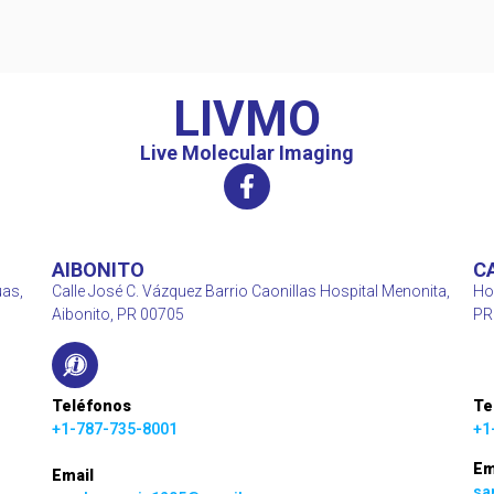
LIVMO
Live Molecular Imaging
AIBONITO
C
uas,
Calle José C. Vázquez Barrio Caonillas Hospital Menonita,
Ho
Aibonito, PR 00705
PR
Teléfonos
Te
+1-787-735-8001
+1
Em
Email
sa