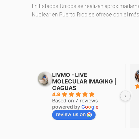
En Estados Unidos se realizan aproximadame
Nuclear en Puerto Rico se ofrece con el más 
ivera
Gualberto Velazquez
LIVMO - LIVE
ños
hace 6 años
MOLECULAR IMAGING |
CAGUAS
buen 
4.9
Based on 7 reviews
powered by
G
o
o
g
l
e
review us on